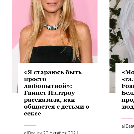
«Я стараюсь быть
«Мо
просто
«га
любопытной»:
Foa
Гвинет Пэлтроу
Бел
рассказала, как
про
общается с детьми о
мод
сексе
allBe
allBeauty
20 октября 2021