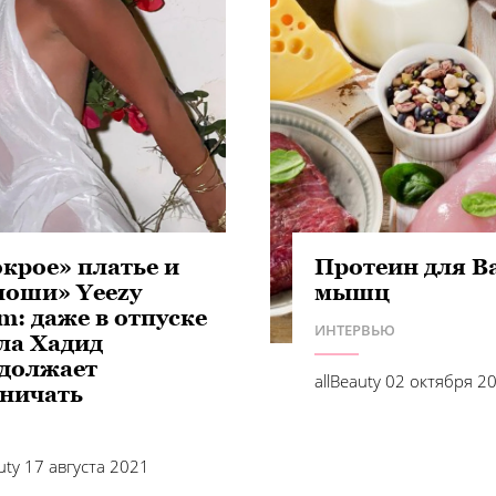
крое» платье и
Протеин для 
лоши» Yeezy
мышц
m: даже в отпуске
ИНТЕРВЬЮ
ла Хадид
должает
allBeauty
02 октября 2
ничать
auty
17 августа 2021