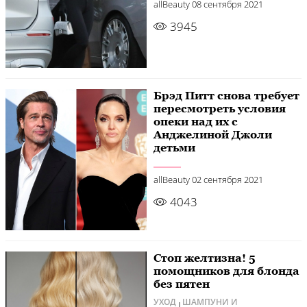
allBeauty
08 сентября 2021
3945
Брэд Питт снова требует
пересмотреть условия
опеки над их с
Анджелиной Джоли
детьми
allBeauty
02 сентября 2021
4043
Стоп желтизна! 5
помощников для блонда
без пятен
УХОД
ШАМПУНИ И