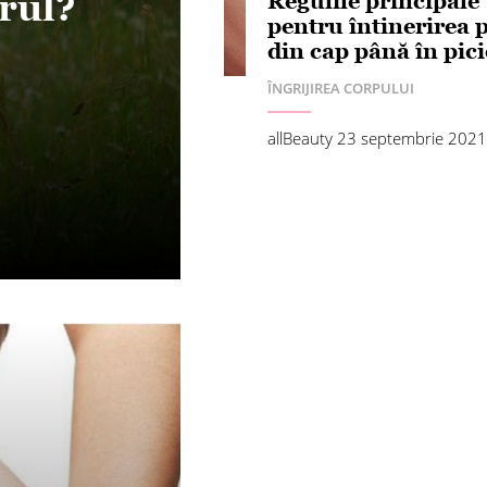
ărul?
Regulile principale
pentru întinerirea p
din cap până în pic
ÎNGRIJIREA CORPULUI
allBeauty
23 septembrie 202