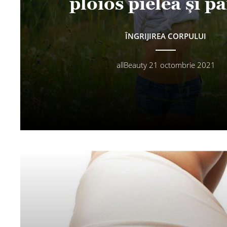
ploios pielea și p
ÎNGRIJIREA CORPULUI
allBeauty
21 octombrie 2021