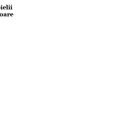
ielii
ioare
1