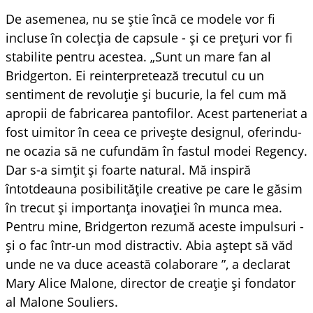
De asemenea, nu se știe încă ce modele vor fi
incluse în colecția de capsule - și ce prețuri vor fi
stabilite pentru acestea. „Sunt un mare fan al
Bridgerton. Ei reinterpretează trecutul cu un
sentiment de revoluție și bucurie, la fel cum mă
apropii de fabricarea pantofilor. Acest parteneriat a
fost uimitor în ceea ce privește designul, oferindu-
ne ocazia să ne cufundăm în fastul modei Regency.
Dar s-a simțit și foarte natural. Mă inspiră
întotdeauna posibilitățile creative pe care le găsim
în trecut și importanța inovației în munca mea.
Pentru mine, Bridgerton rezumă aceste impulsuri -
și o fac într-un mod distractiv. Abia aștept să văd
unde ne va duce această colaborare ”, a declarat
Mary Alice Malone, director de creație și fondator
al Malone Souliers.