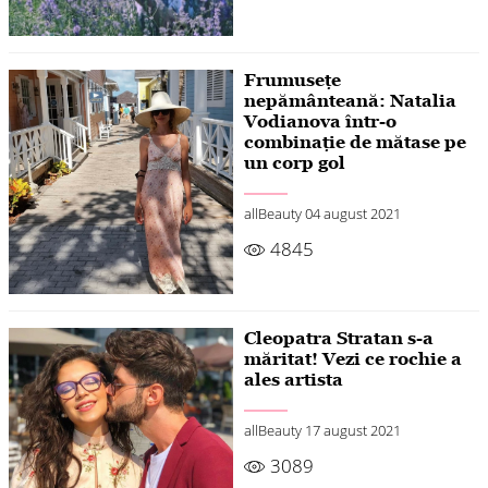
Frumusețe
nepământeană: Natalia
Vodianova într-o
combinație de mătase pe
un corp gol
allBeauty
04 august 2021
4845
Cleopatra Stratan s-a
măritat! Vezi ce rochie a
ales artista
allBeauty
17 august 2021
3089