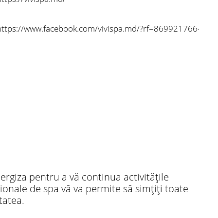
https://www.facebook.com/vivispa.md/?rf=869921766409
nergiza pentru a vă continua activitățile
ționale de spa vă va permite să simțiți toate
tatea.