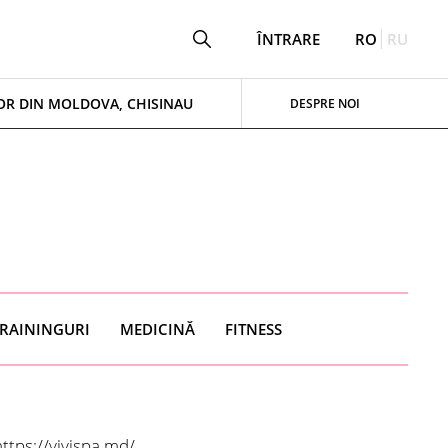
ÎNTRARE
RO
RU
OR DIN MOLDOVA, CHISINAU
DESPRE NOI
RAININGURI
MEDICINĂ
FITNESS
https://vivispa.md/