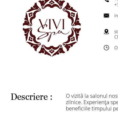
+
i
s
C
O
Descriere :
O vizită la salonul no
zilnice. Experiența sp
beneficiile timpului p