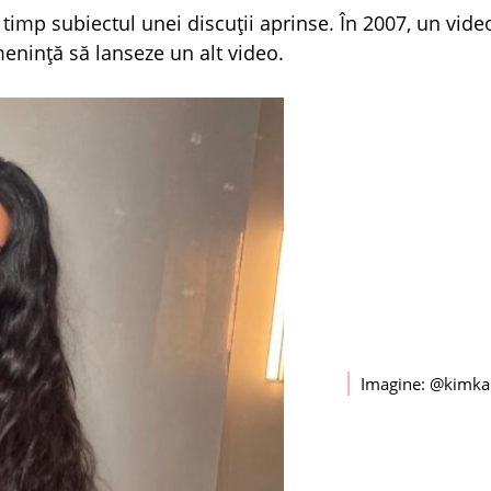
timp subiectul unei discuții aprinse. În 2007, un vide
nință să lanseze un alt video.
Imagine: @kimka