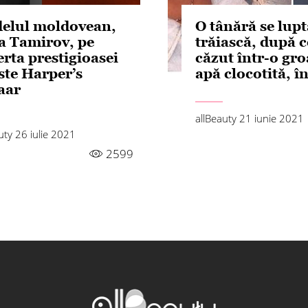
elul moldovean,
O tânără se lupt
a Tamirov, pe
trăiască, după c
rta prestigioasei
căzut într-o gr
ste Harper’s
apă clocotită, î
aar
allBeauty
21 iunie 2021
auty
26 iulie 2021
2599