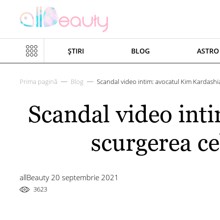
ȘTIRI
BLOG
ASTRO
Prima pagină
Blog
Scandal video intim: avocatul Kim Kardashia
Scandal video int
scurgerea ce
allBeauty 20 septembrie 2021
3623