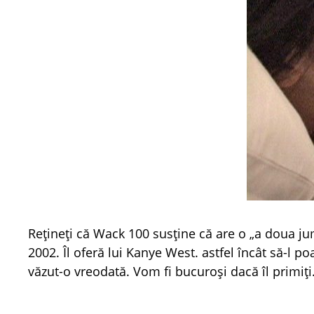
Rețineți că Wack 100 susține că are o „a doua jum
2002. Îl oferă lui Kanye West. astfel încât să-l 
văzut-o vreodată. Vom fi bucuroși dacă îl primiți.