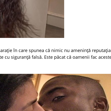
larație în care spunea că nimic nu amenință reputația 
te cu siguranță falsă. Este păcat că oamenii fac acest