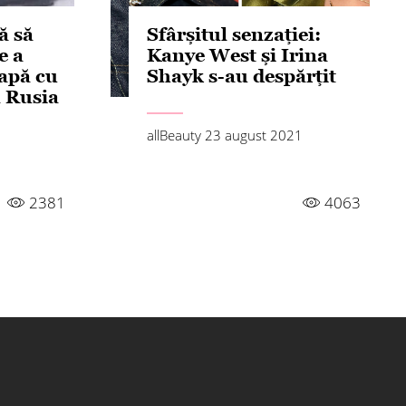
ă să
Sfârșitul senzației:
e a
Kanye West și Irina
oapă cu
Shayk s-au despărțit
n Rusia
allBeauty
23 august 2021
2381
4063