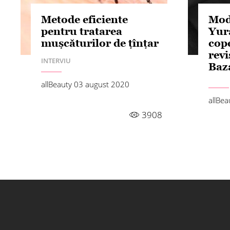
Metode eficiente
Mod
pentru tratarea
Yur
mușcăturilor de țînțar
cope
revi
INTERVIU
Baz
allBeauty
03 august 2020
allBe
3908